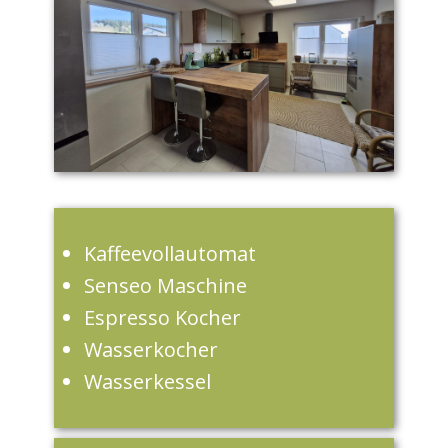
Kaffeevollautomat
Senseo Maschine
Espresso Kocher
Wasserkocher
Wasserkessel