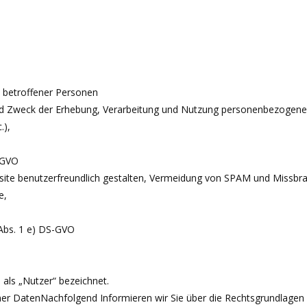
n betroffener Personen
d Zweck der Erhebung, Verarbeitung und Nutzung personenbezogener D
.),
S-GVO
ebsite benutzerfreundlich gestalten, Vermeidung von SPAM und Missb
te,
 Abs. 1 e) DS-GVO
ls „Nutzer“ bezeichnet.
er DatenNachfolgend Informieren wir Sie über die Rechtsgrundlagen