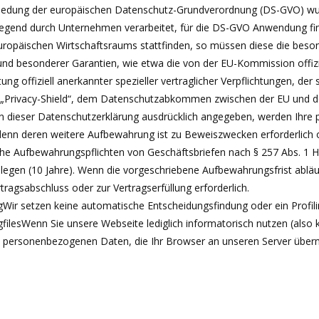
hiedung der europäischen Datenschutz-Grundverordnung (DS-GVO) wur
egend durch Unternehmen verarbeitet, für die DS-GVO Anwendung find
uropäischen Wirtschaftsraums stattfinden, so müssen diese die beso
grund besonderer Garantien, wie etwa die von der EU-Kommission offizi
 offiziell anerkannter spezieller vertraglicher Verpflichtungen, der
. „Privacy-Shield“, dem Datenschutzabkommen zwischen der EU und d
n dieser Datenschutzerklärung ausdrücklich angegeben, werden Ihre
ei denn deren weitere Aufbewahrung ist zu Beweiszwecken erforderlic
che Aufbewahrungspflichten von Geschäftsbriefen nach § 257 Abs. 1 H
egen (10 Jahre). Wenn die vorgeschriebene Aufbewahrungsfrist abläuf
rtragsabschluss oder zur Vertragserfüllung erforderlich.
Wir setzen keine automatische Entscheidungsfindung oder ein Profilin
gfilesWenn Sie unsere Webseite lediglich informatorisch nutzen (also 
e personenbezogenen Daten, die Ihr Browser an unseren Server überm