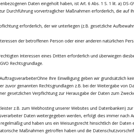
nenbezogenen Daten eingeholt haben, ist Art. 6 Abs. 1 S. 1 lit. a) DS
zur Durchführung vorvertraglicher Maßnahmen erforderlich, die auf Ihre A
pflichtung erforderlich, der wir unterliegen (z.B. gesetzliche Aufbewahru
nteressen der betroffenen Person oder einer anderen natürlichen Person
rechtigten Interessen eines Dritten erforderlich und überwiegen diesb
 DS-GVO Rechtsgrundlage.
tragsverarbeiterOhne Ihre Einwilligung geben wir grundsätzlich keine 
 der zuvor genannten Rechtsgrundlagen z.B. bei der Weitergabe von D
ner gesetzlichen Verpflichtung zur Herausgabe der Daten zum Zwecke
tleister z.B. zum Webhosting unserer Websites und Datenbanken) zur
gsverarbeiter Daten weitergegeben werden, erfolgt dies immer nach A
ese regelmäßig und haben uns ein Weisungsrecht hinsichtlich der Dat
isatorische Maßnahmen getroffen haben und die Datenschutzvorschri