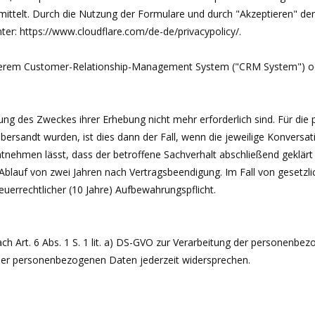
rmittelt. Durch die Nutzung der Formulare und durch "Akzeptieren" de
ter: https://www.cloudflare.com/de-de/privacypolicy/.
serem Customer-Relationship-Management System ("CRM System") ode
chung des Zweckes ihrer Erhebung nicht mehr erforderlich sind. Für 
bersandt wurden, ist dies dann der Fall, wenn die jeweilige Konversati
ehmen lässt, dass der betroffene Sachverhalt abschließend geklärt i
 Ablauf von zwei Jahren nach Vertragsbeendigung. Im Fall von gesetzli
euerrechtlicher (10 Jahre) Aufbewahrungspflicht.
 nach Art. 6 Abs. 1 S. 1 lit. a) DS-GVO zur Verarbeitung der personen
 der personenbezogenen Daten jederzeit widersprechen.